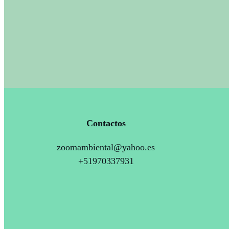
Contactos
zoomambiental@yahoo.es
+51970337931