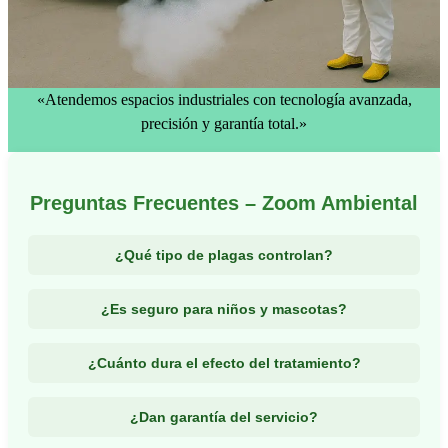
«Atendemos espacios industriales con tecnología avanzada,
precisión y garantía total.»
Preguntas Frecuentes – Zoom Ambiental
¿Qué tipo de plagas controlan?
Controlamos insectos rastreros (cucarachas,
¿Es seguro para niños y mascotas?
hormigas, chinches), voladores (moscas, zancudos),
roedores, termitas, pulgas, garrapatas y más.
Sí. Usamos productos certificados y aplicamos
¿Cuánto dura el efecto del tratamiento?
técnicas seguras. Recomendamos un tiempo prudente
fuera del área tratada según el tipo de servicio.
Depende del tipo de plaga y del entorno. En promedio,
¿Dan garantía del servicio?
los efectos duran entre 1 y 3 meses. Recomendamos