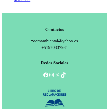
Contactos
zoomambiental@yahoo.es
+51970337931
Redes Sociales
Facebook
Instagram
X
TikTok